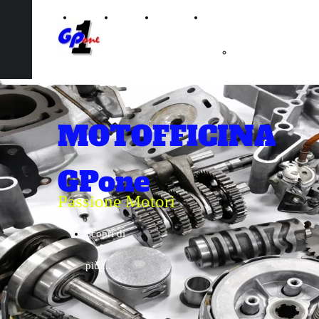
Home
Chi
Galleria
PRODOTTI
Page
siamo
Lubrificanti
Elettronica
Sospensioni
MOTOFFICINA
Accessori
GPone
Scarichi e
Passione Motori
Pneumatici
Scopri di
più....